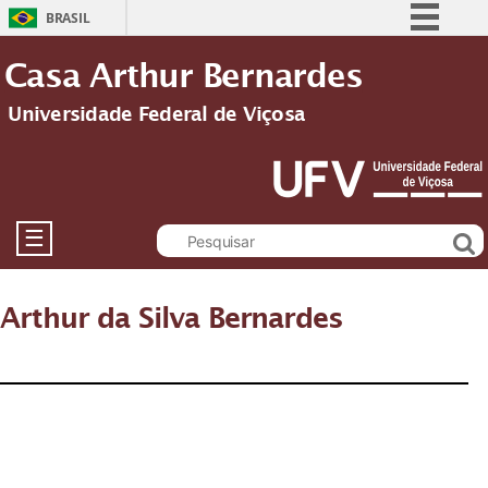
BRASIL
Simplifique!
Casa Arthur Bernardes
Comunica BR
Universidade Federal de Viçosa
Participe
Acesso à informação
Legislação
Canais
☰
Arthur da Silva Bernardes