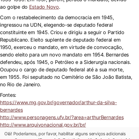
ao golpe do
Estado Novo
.
Com o restabelecimento da democracia em 1945,
ingressou na UDN, elegendo-se deputado federal
constituinte em 1945. Criou e dirigiu a seguir o Partido
Republicano. Eleito suplente de deputado federal em
1950, exerceu o mandato, em virtude de convocação,
sendo eleito para um novo mandato em 1954. Bernardes
defendeu, após 1945, o Petróleo e a Siderurgia nacionais.
Ocupou o cargo de deputado federal até a sua morte,
em 1955. Foi sepultado no Cemitério de São João Batista,
no Rio de Janeiro.
Fontes:
https://www.mg.gov.br/governador/arthur-da-silva-
bernardes
http://www.personagens.ufv.br/?area=arthurBernardes
http://www.arquivonacional.gov.br/br/
Olá! Poderíamos, por favor, habilitar alguns serviços adicionais
A seguir, galeria de fotos do ex-presidente.