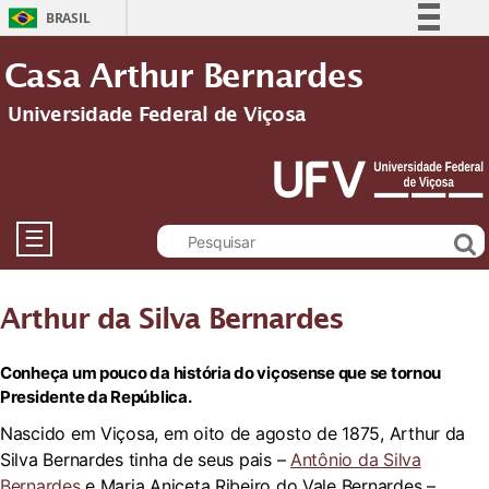
BRASIL
Simplifique!
Casa Arthur Bernardes
Comunica BR
Universidade Federal de Viçosa
Participe
Acesso à informação
Legislação
Canais
☰
Arthur da Silva Bernardes
Conheça um pouco da história do viçosense que se tornou
Presidente da República.
Nascido em Viçosa, em oito de agosto de 1875, Arthur da
Silva Bernardes tinha de seus pais –
Antônio da Silva
Bernardes
e Maria Aniceta Ribeiro do Vale Bernardes –