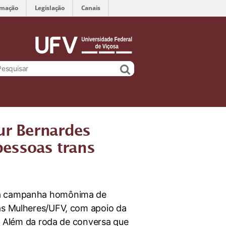
rmação
Legislação
Canais
ur Bernardes
pessoas trans
á a campanha homônima de
das Mulheres/UFV, com apoio da
C. Além da roda de conversa que